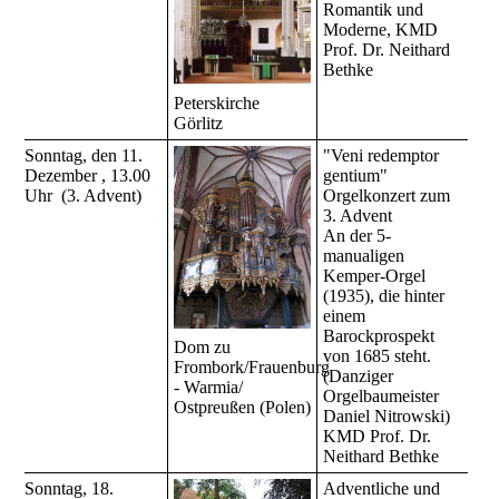
Romantik und
Moderne, KMD
Prof. Dr. Neithard
Bethke
Peterskirche
Görlitz
Sonntag, den 11.
"Veni redemptor
Dezember , 13.00
gentium"
Uhr (3. Advent)
Orgelkonzert zum
3. Advent
An der 5-
manualigen
Kemper-Orgel
(1935), die hinter
einem
Barockprospekt
Dom zu
von 1685 steht.
Frombork/Frauenburg
(Danziger
- Warmia/
Orgelbaumeister
Ostpreußen (Polen)
Daniel Nitrowski)
KMD Prof. Dr.
Neithard Bethke
Sonntag, 18.
Adventliche und