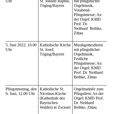
Uhr
St. Johann Baptist,
mit pfingstlicher
Töging/Bayern
Orgelmusik,
Vorabend-
Pfingstmesse; An
der Orgel: KMD
Prof. Dr.
Neithard Bethke,
Zittau
5. Juni 2022, 10.00
Katholische Kirche
Musikgottesdienst
Uhr
St. Josef;
mit pfingstlicher
Töging/Bayern
Orgelmusik,
Festliche
Pfingstmesse; An
der Orgel: KMD
Prof. Dr. Neithard
Bethke, Zittau
Pfingstmontag, den
Katholische St.
Orgelmatinée zum
6. Juni, 12.00 Uhr
Nicolaus-Kirche
Pfingstfest; An der
(Kathedrale des
Orgel: KMD Prof.
Bayrischen
Dr. Neithard
Waldes) in Zwiesel
Bethke, Zittau