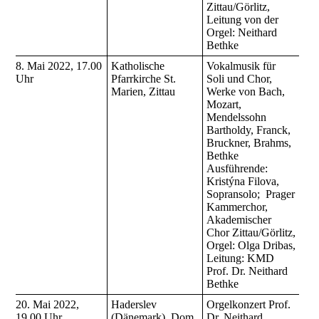
Zittau/Görlitz,
Leitung von der
Orgel: Neithard
Bethke
8. Mai 2022, 17.00
Katholische
Vokalmusik für
Uhr
Pfarrkirche St.
Soli und Chor,
Marien, Zittau
Werke von Bach,
Mozart,
Mendelssohn
Bartholdy, Franck,
Bruckner, Brahms,
Bethke
Ausführende:
Kristýna Filova,
Sopransolo; Prager
Kammerchor,
Akademischer
Chor Zittau/Görlitz,
Orgel: Olga Dribas,
Leitung: KMD
Prof. Dr. Neithard
Bethke
20. Mai 2022,
Haderslev
Orgelkonzert Prof.
19.00 Uhr
(Dänemark), Dom
Dr. Neithard