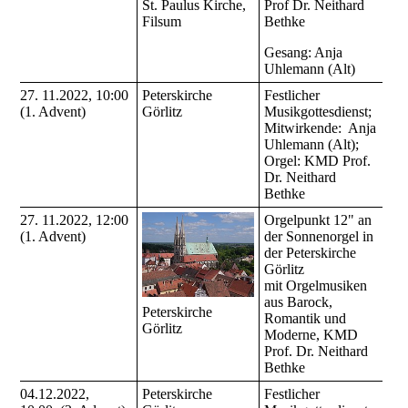
St. Paulus Kirche,
Prof Dr. Neithard
Filsum
Bethke
Gesang: Anja
Uhlemann (Alt)
27. 11.2022, 10:00
Peterskirche
Festlicher
(1. Advent)
Görlitz
Musikgottesdienst;
Mitwirkende: Anja
Uhlemann (Alt);
Orgel: KMD Prof.
Dr. Neithard
Bethke
27. 11.2022, 12:00
Orgelpunkt 12" an
(1. Advent)
der Sonnenorgel in
der Peterskirche
Görlitz
mit Orgelmusiken
aus Barock,
Peterskirche
Romantik und
Görlitz
Moderne, KMD
Prof. Dr. Neithard
Bethke
04.12.2022,
Peterskirche
Festlicher