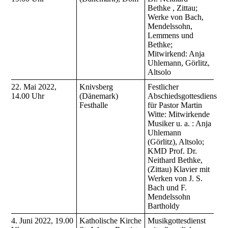
Bethke , Zittau;
Werke von Bach,
Mendelssohn,
Lemmens und
Bethke;
Mitwirkend: Anja
Uhlemann, Görlitz,
Altsolo
22. Mai 2022,
Knivsberg
Festlicher
14.00 Uhr
(Dänemark)
Abschiedsgottesdienst
Festhalle
für Pastor Martin
Witte: Mitwirkende
Musiker u. a. : Anja
Uhlemann
(Görlitz), Altsolo;
KMD Prof. Dr.
Neithard Bethke,
(Zittau) Klavier mit
Werken von J. S.
Bach und F.
Mendelssohn
Bartholdy
4. Juni 2022, 19.00
Katholische Kirche
Musikgottesdienst